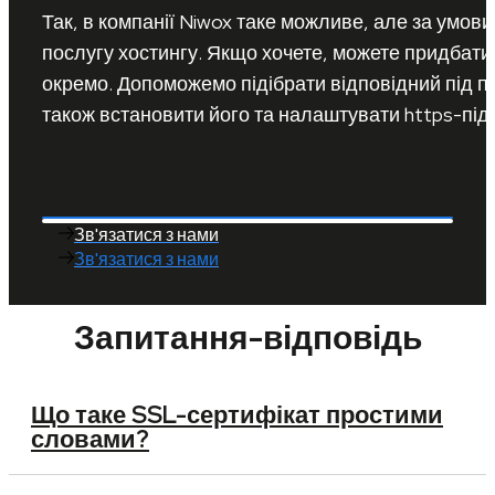
Так, в компанії Niwox таке можливе, але за умов
послугу хостингу. Якщо хочете, можете придбати
окремо. Допоможемо підібрати відповідний під по
також встановити його та налаштувати https-під
Зв'язатися з нами
Зв'язатися з нами
Запитання-відповідь
Що таке SSL-сертифікат простими
словами?