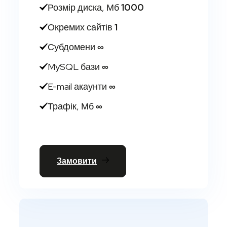
Розмір диска, Мб
1000
Окремих сайтів
1
Субдомени
∞
MySQL бази
∞
E-mail акаунти
∞
Трафік, Мб
∞
Замовити