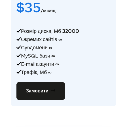
$
35
/місяц
Розмір диска, Мб
32000
Окремих сайтів
∞
Субдомени
∞
MySQL бази
∞
E-mail акаунти
∞
Трафік, Мб
∞
Замовити