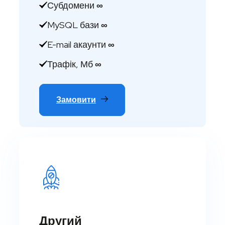
Субдомени
∞
MySQL бази
∞
E-mail акаунти
∞
Трафік, Мб
∞
Замовити
Другий