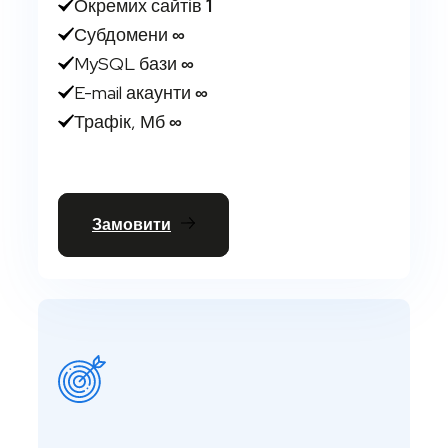
Окремих сайтів
1
Субдомени
∞
MySQL бази
∞
E-mail акаунти
∞
Трафік, Мб
∞
Замовити