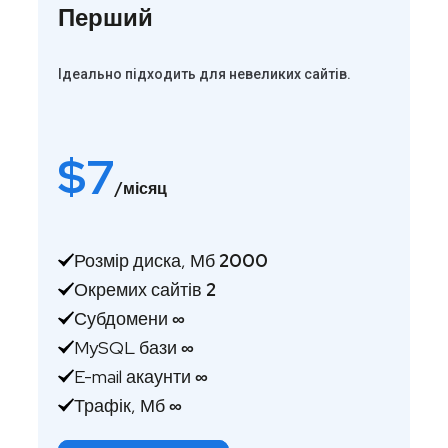
Перший
Ідеально підходить для невеликих сайтів.
$
7
/місяц
Розмір диска, Мб
2000
Окремих сайтів
2
Субдомени
∞
MySQL бази
∞
E-mail акаунти
∞
Трафік, Мб
∞