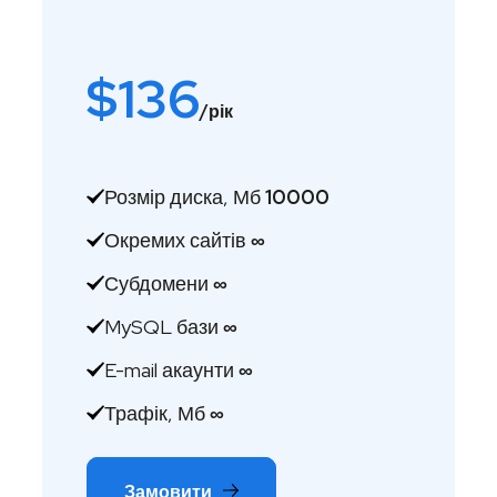
$
136
/рік
Розмір диска, Мб
10000
Окремих сайтів
∞
Субдомени
∞
MySQL бази
∞
E-mail акаунти
∞
Трафік, Мб
∞
Замовити