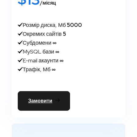
/місяц
Розмір диска, Мб
5000
Окремих сайтів
5
Субдомени
∞
MySQL бази
∞
E-mail акаунти
∞
Трафік, Мб
∞
Замовити