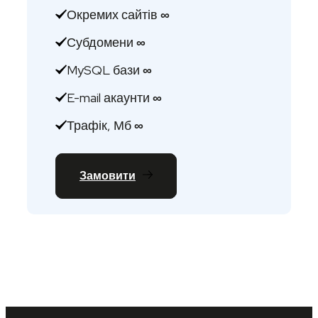
Окремих сайтів
∞
Субдомени
∞
MySQL бази
∞
E-mail акаунти
∞
Трафік, Мб
∞
Замовити