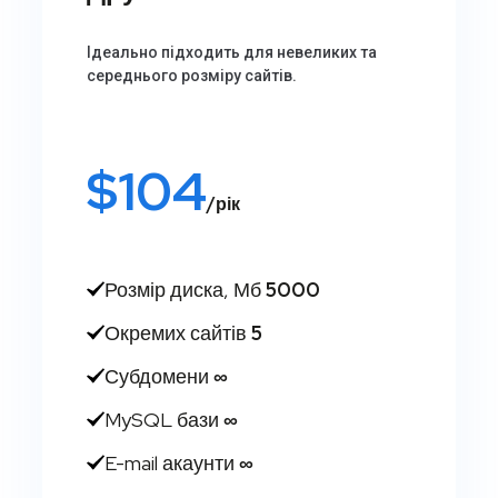
Ідеально підходить для невеликих та
середнього розміру сайтів.
$
104
/рік
Розмір диска, Мб
5000
Окремих сайтів
5
Субдомени
∞
MySQL бази
∞
E-mail акаунти
∞