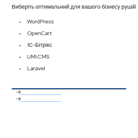
Виберіть оптимальний для вашого бізнесу рушій
WordPress
OpenCart
1С-Бітрікс
UMI.CMS
Laravel
Зв'язатися з нами
Зв'язатися з нами