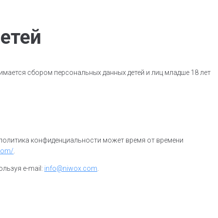
етей
имается сбором персональных данных детей и лиц младше 18 лет
я политика конфиденциальности может время от времени
.com/
.
льзуя e-mail:
info@niwox.com
.