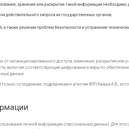
льзование, хранение или раскрытие такой информации необходимо 
и действительного запроса из государственных органов;
 а также решении проблем безопасности и устранении технически
 от несанкционированного доступа, изменения, раскрытия или ун
ости, включая соответствующее шифрование и меры по обеспечен
чные данные.
 только сотрудникам, подрядчикам и агентам ФЛП Кваша А.В., ко
ормации
пользование личной информации (персональных данных). Для это