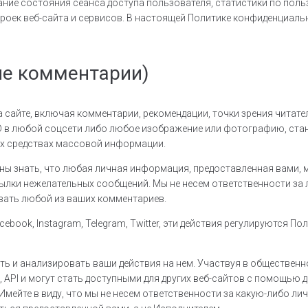
ание состояния сеанса доступа пользователя, статистики по пол
троек веб-сайта и сервисов. В настоящей Политике конфиденциа
сле комментарии)
сайте, включая комментарии, рекомендации, точки зрения читател
ID в любой соцсети либо любое изображение или фотографию, ст
ых средствах массовой информации.
ны знать, что любая личная информация, предоставленная вами, 
сылки нежелательных сообщений. Мы не несем ответственности за
овать любой из ваших комментариев.
ook, Instagram, Telegram, Twitter, эти действия регулируются По
 и анализировать ваши действия на нем. Участвуя в общественной
 API и могут стать доступными для других веб-сайтов с помощью 
. Имейте в виду, что мы не несем ответственности за какую-либо