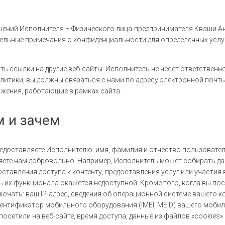
ешений Исполнителя – Физического лица-предпринимателя Кваши А
ельные примечания о конфиденциальности для определенных услуг
ть ссылки на другие веб-сайты. Исполнитель не несет ответствен
олитики, вы должны связаться с нами по адресу электронной почт
ложения, работающие в рамках сайта.
 и зачем
доставляете Исполнителю: имя, фамилия и отчество пользователя
ляете нам добровольно. Например, Исполнитель может собирать д
ставления доступа к контенту, предоставления услуг или участия 
ть их функционала окажется недоступной. Кроме того, когда вы п
ать: ваш IP-адрес, сведения об операционной системе вашего ко
дентификатор мобильного оборудования (IMEI, MEID) вашего мобил
осетили на веб-сайте, время доступа, данные из файлов «cookies