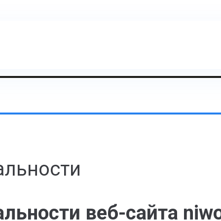
альности
льности веб-сайта niw