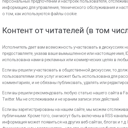
персональных предпочтений и настроек пользователя, отслежив
информацию для управления, технического обслуживания и нас
о том, как используются файлы cookie.
Контент от читателей (в том чи
Исполнитель дает вам возможность участвовать в дискуссиях на 
предоставляете, указав ваше вымышленное или настоящее имя, 
использована нами в рекламных или коммерческих целях в люб
Если вы решили участвовать в общественной дискуссии, то долж
пользователями этих услуг и может быть использована для рас
комментариях, и не обязаны публиковать, удалять или редактир
Если вы решили рекомендовать любую статью нашего сайта в Faceb
Twitter. Мы не отслеживаем и не храним записи этих действий.
Если вы зарегистрированы на нашем сайте, мы можем отслеживать
публичными. Кроме того, они могут быть включены в RSS-каналы,
информация может появиться на других веб-сайтах, блогах и т.д