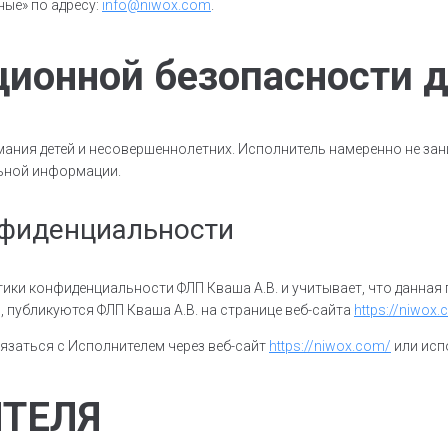
ные» по адресу:
info@niwox.com
.
ионной безопасности д
ания детей и несовершеннолетних. Исполнитель намеренно не зан
льной информации.
нфиденциальности
тики конфиденциальности ФЛП Кваша А.В. и учитывает, что данна
 публикуются ФЛП Кваша А.В. на странице веб-сайта
https://niwox
язаться с Исполнителем через веб-сайт
https://niwox.com/
или испо
ТЕЛЯ