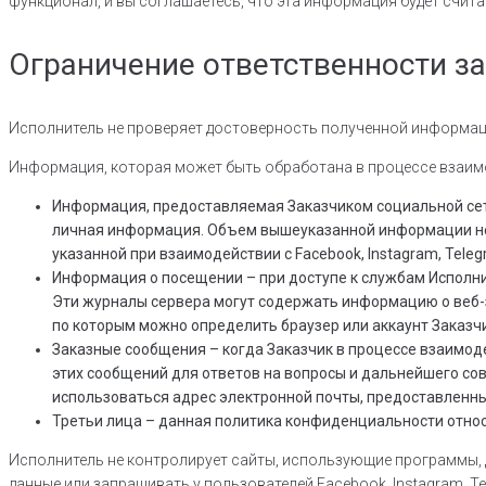
функционал, и вы соглашаетесь, что эта информация будет счита
Ограничение ответственности з
Исполнитель не проверяет достоверность полученной информаци
Информация, которая может быть обработана в процессе взаимод
Информация, предоставляемая Заказчиком социальной сети
личная информация. Объем вышеуказанной информации не 
указанной при взаимодействии с Facebook, Instagram, Telegr
Информация о посещении – при доступе к службам Исполн
Эти журналы сервера могут содержать информацию о веб-зап
по которым можно определить браузер или аккаунт Заказч
Заказные сообщения – когда Заказчик в процессе взаимод
этих сообщений для ответов на вопросы и дальнейшего со
использоваться адрес электронной почты, предоставленны
Третьи лица – данная политика конфиденциальности отно
Исполнитель не контролирует сайты, использующие программы, 
данные или запрашивать у пользователей Facebook, Instagram, T