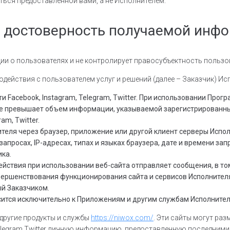
ться предоставленной вами, а не Исполнителем.
а достоверность получаемой инф
и о пользователях и не контролирует правосубъектность пользо
ействия с пользователем услуг и решений (далее – Заказчик) Ис
 Facebook, Instagram, Telegram, Twitter. При использовании Пр
превышает объем информации, указываемой зарегистрированным по
am, Twitter.
ителя через браузер, приложение или другой клиент серверы Ис
росах, IP-адресах, типах и языках браузера, дате и времени запр
ика.
ействия при использовании веб-сайта отправляет сообщения, в то
вершенствования функционирования сайта и сервисов Исполнителя.
й Заказчиком.
сится исключительно к Приложениям и другим службам Исполнител
другие продукты и службы
https://niwox.com/
. Эти сайты могут ра
elegram,Twitter личную информацию, предоставленную последними н