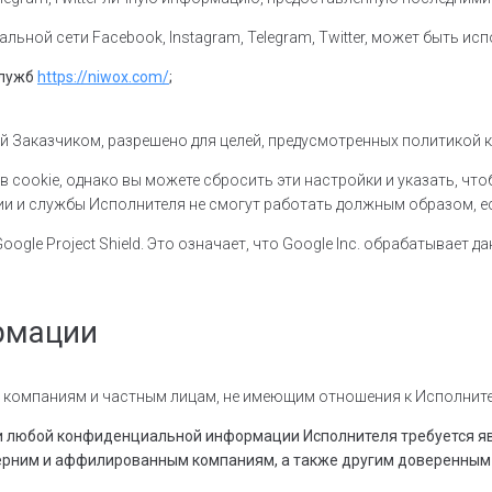
ьной сети Facebook, Instagram, Telegram, Twitter, может быть ис
служб
https://niwox.com/
;
й Заказчиком, разрешено для целей, предусмотренных политикой
cookie, однако вы можете сбросить эти настройки и указать, что
ции и службы Исполнителя не смогут работать должным образом, е
le Project Shield. Это означает, что Google Inc. обрабатывает дан
рмации
 компаниям и частным лицам, не имеющим отношения к Исполните
и любой конфиденциальной информации Исполнителя требуется яв
рним и аффилированным компаниям, а также другим доверенным 